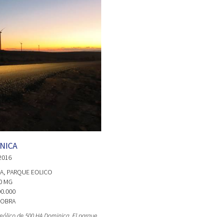
NICA
2016
A
, PARQUE EOLICO
0 MG
0.000
 OBRA
eólico de 500 HA Dominica. El parque,