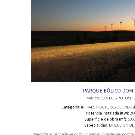
PARQUE EÓLICO DOMI
México
, SAN LUIS POTOSI
· 
Categoría:
INFRAESTRUCTURAS DE ENERGÍ
Potencia instalada (KW):
20
2
Superficie de obra (m
):
5.00
Especialidad:
DIRECCION DE
Dirección, supervisión de obra y puesta en marcha del parque 