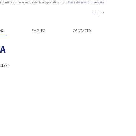
i continúas navegando estarás aceptando su uso.
Más información
|
Aceptar
ES
EN
OS
EMPLEO
CONTACTO
ÍA
gable