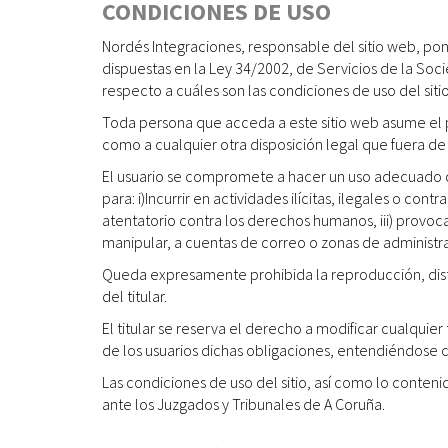
CONDICIONES DE USO
Nordés Integraciones, responsable del sitio web, po
dispuestas en la Ley 34/2002, de Servicios de la Soci
respecto a cuáles son las condiciones de uso del siti
Toda persona que acceda a este sitio web asume el p
como a cualquier otra disposición legal que fuera de
El usuario se compromete a hacer un uso adecuado de 
para: i)Incurrir en actividades ilícitas, ilegales o co
atentatorio contra los derechos humanos, iii) provocar
manipular, a cuentas de correo o zonas de administra
Queda expresamente prohibida la reproducción, distri
del titular.
El titular se reserva el derecho a modificar cualquie
de los usuarios dichas obligaciones, entendiéndose co
Las condiciones de uso del sitio, así como lo contenid
ante los Juzgados y Tribunales de A Coruña.