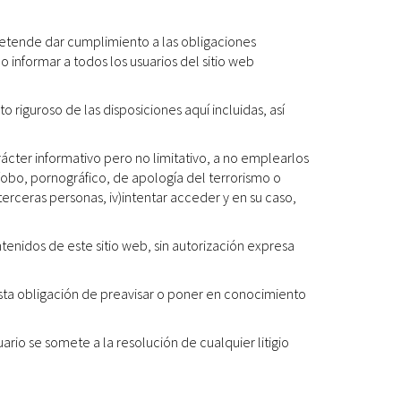
retende dar cumplimiento a las obligaciones
 informar a todos los usuarios del sitio web
iguroso de las disposiciones aquí incluidas, así
ácter informativo pero no limitativo, a no emplearlos
enófobo, pornográfico, de apología del terrorismo o
terceras personas, iv)intentar acceder y en su caso,
enidos de este sitio web, sin autorización expresa
xista obligación de preavisar o poner en conocimiento
uario se somete a la resolución de cualquier litigio