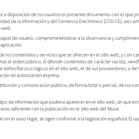
ne a disposición de los usuarios el presente documento con el que p
edad de la Información y del Comercio Electrónico (LSSI-CE), así como
o web.
apel de usuario, comprometiéndose a la observancia y cumplimiento r
 aplicación.
los contenidos y servicios que se ofrecen en el sitio web, y con car
ntrarias al orden público, ii) difundir contenidos de carácter racista, x
 daños físicos o lógicos en el sitio web, el de sus proveedores, o de 
ción sin autorización expresa.
bución y comunicación pública, de forma total o parcial, de los cont
r tipo de información que pudiera aparecer en el sitio web, sin que e
mo suficiente con la publicación en el sitio web del titular.
o en el aviso legal, se rigen conforme a la legislación española. El us