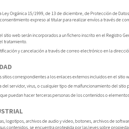
la Ley Orgánica 15/1999, de 13 de diciembre, de Protección de Dato
l consentimiento expreso al titular para realizar envíos a través de c
l sitio web serán incorporados a un fichero inscrito en el Registro 
el tratamiento.
tificación y cancelación a través de correo electrónico en la direc
IDAD
 sitios correspondientes a los enlaces externos incluidos en el sitio 
 del servidor, virus, o cualquier tipo de malfuncionamiento del sitio po
o que puedan hacer terceras personas de los contenidos o elementos 
USTRIAL
cas, logotipos, archivos de audio y video, botones, archivos de softw
sus contenidos, se encuentra protegida por las leyes sobre propiedad