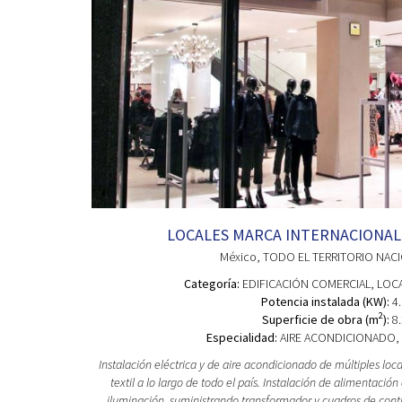
LOCALES MARCA INTERNACIONAL
México
, TODO EL TERRITORIO NAC
Categoría:
EDIFICACIÓN COMERCIAL
, LOC
Potencia instalada (KW):
4.
2
Superficie de obra (m
):
8.
Especialidad:
AIRE ACONDICIONADO, 
Instalación eléctrica y de aire acondicionado de múltiples loc
textil a lo largo de todo el país. Instalación de alimentación
iluminación, suministrando transformador y cuadros de cont