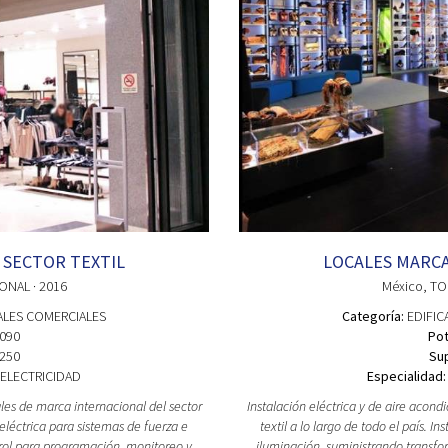
 SECTOR TEXTIL
LOCALES MARCA
IONAL
· 2016
México
, T
ALES COMERCIALES
Categoría:
EDIFIC
090
Pot
250
Sup
ELECTRICIDAD
Especialidad:
ales de marca internacional del sector
Instalación eléctrica y de aire acond
 eléctrica para sistemas de fuerza e
textil a lo largo de todo el país. 
rol para programación, monitoreo y
iluminación, suministrando transf