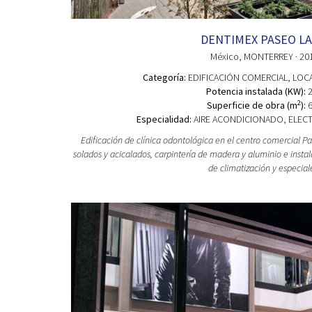
DENTIMEX PASEO LA
México
, MONTERREY
· 20
Categoría:
EDIFICACIÓN COMERCIAL
, LOC
Potencia instalada (KW):
2
2
Superficie de obra (m
):
6
Especialidad:
AIRE ACONDICIONADO, ELECTR
Edificación de clínica odontológica en el centro comercial Pas
solados y acicalados, carpintería de madera y aluminio e instala
de climatización y especial