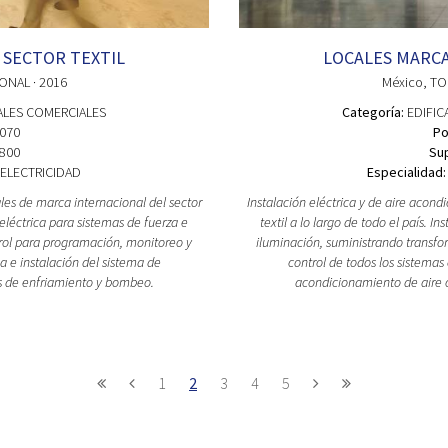
 SECTOR TEXTIL
LOCALES MARCA
IONAL
· 2016
México
, T
ALES COMERCIALES
Categoría:
EDIFIC
070
Po
800
Sup
ELECTRICIDAD
Especialidad:
ales de marca internacional del sector
Instalación eléctrica y de aire acond
 eléctrica para sistemas de fuerza e
textil a lo largo de todo el país. 
rol para programación, monitoreo y
iluminación, suministrando transf
a e instalación del sistema de
control de todos los sistemas
s de enfriamiento y bombeo.
acondicionamiento de aire 
1
2
3
4
5