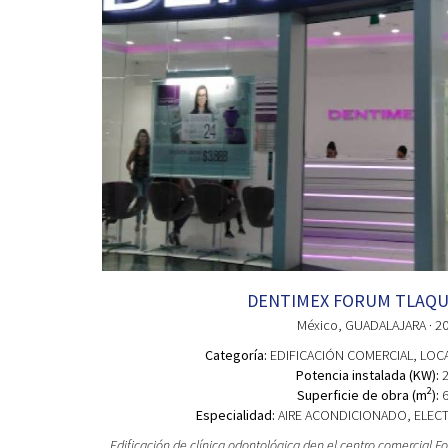
DENTIMEX FORUM TLAQ
México
, GUADALAJARA
· 2
Categoría:
EDIFICACIÓN COMERCIAL
, LOC
Potencia instalada (KW):
2
2
Superficie de obra (m
):
6
Especialidad:
AIRE ACONDICIONADO, ELECTR
Edificación de clínica odontológica den el centro comercial 