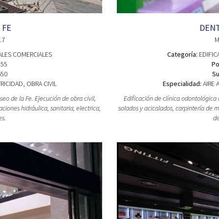
 FE
DENT
17
M
ALES COMERCIALES
Categoría:
EDIFIC
55
Po
50
Su
ICIDAD, OBRA CIVIL
Especialidad:
AIRE 
eo de la Fe. Ejecución de obra civil,
Edificación de clínica odontológica
ciones hidráulica, sanitaria, electrica,
solados y acicalados, carpintería de ma
es.
de