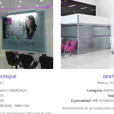
UEPAQUE
DENT
017
México
, T
ALES COMERCIALES
Categoría:
EDIFIC
55
Sup
50
Especialidad:
AIRE ACONDICI
ICIDAD, OBRA CIVIL
Mantenimiento de las instalaciones el
Forum Tlaquepaque. Ejecución de obra