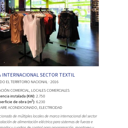
 INTERNACIONAL SECTOR TEXTIL
ODO EL TERRITORIO NACIONAL
· 2016
ACIÓN COMERCIAL
, LOCALES COMERCIALES
encia instalada (KW):
2.750
2
erficie de obra (m
):
6.230
AIRE ACONDICIONADO, ELECTRICIDAD
icionado de múltiples locales de marca internacional del sector
Instalación de alimentación eléctrica para sistemas de fuerza e
ormador y cuadros de control para programación, monitoreo y