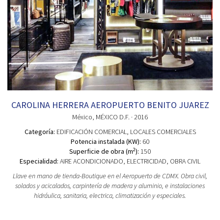
CAROLINA HERRERA AEROPUERTO BENITO JUAREZ
México
, MÉXICO D.F.
· 2016
Categoría:
EDIFICACIÓN COMERCIAL
, LOCALES COMERCIALES
Potencia instalada (KW):
60
2
Superficie de obra (m
):
150
Especialidad:
AIRE ACONDICIONADO, ELECTRICIDAD, OBRA CIVIL
Llave en mano de tienda-Boutique en el Aeropuerto de CDMX. Obra civil,
solados y acicalados, carpintería de madera y aluminio, e instalaciones
hidráulica, sanitaria, electrica, climatización y especiales.