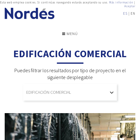
Esta web emplea cookies. Si continúas navegando estarás aceptando su uso.
Más información
|
Aceptar
ES
EN
MENÚ
EDIFICACIÓN COMERCIAL
Puedes filtrar los resultados por tipo de proyecto en el
siguiente desplegable