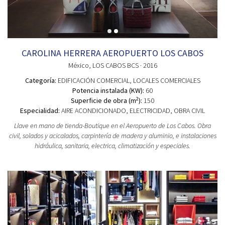
CAROLINA HERRERA AEROPUERTO LOS CABOS
México
, LOS CABOS BCS
· 2016
Categoría:
EDIFICACIÓN COMERCIAL
, LOCALES COMERCIALES
Potencia instalada (KW):
60
2
Superficie de obra (m
):
150
Especialidad:
AIRE ACONDICIONADO, ELECTRICIDAD, OBRA CIVIL
Llave en mano de tienda-Boutique en el Aeropuerto de Los Cabos. Obra
civil, solados y acicalados, carpintería de madera y aluminio, e instalaciones
hidráulica, sanitaria, electrica, climatización y especiales.