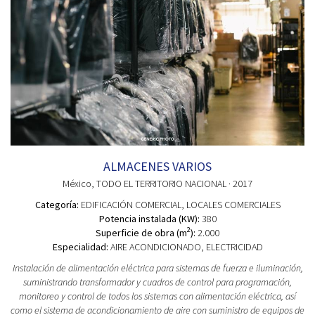
ALMACENES VARIOS
México
, TODO EL TERRITORIO NACIONAL
· 2017
Categoría:
EDIFICACIÓN COMERCIAL
, LOCALES COMERCIALES
Potencia instalada (KW):
380
2
Superficie de obra (m
):
2.000
Especialidad:
AIRE ACONDICIONADO, ELECTRICIDAD
Instalación de alimentación eléctrica para sistemas de fuerza e iluminación,
suministrando transformador y cuadros de control para programación,
monitoreo y control de todos los sistemas con alimentación eléctrica, así
como el sistema de acondicionamiento de aire con suministro de equipos de