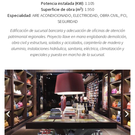
Potencia instalada (KW):
1.105
2
Superficie de obra (m
):
1.950
Especialidad:
AIRE ACONDICIONADO, ELECTRICIDAD, OBRA CIVIL, PCI,
SEGURIDAD
Edificación de sucursal bancaria y adecuación de oficinas de atención
patrimonial regionales. Proyecto llave en mano englobando demolición,
obra civil y estructura, solados y acicalados, carpintería de madera y
aluminio, instalaciones hidráulica, sanitaria, eléctrica, climatización y
especiales y puesta en marcha de la sucursal.