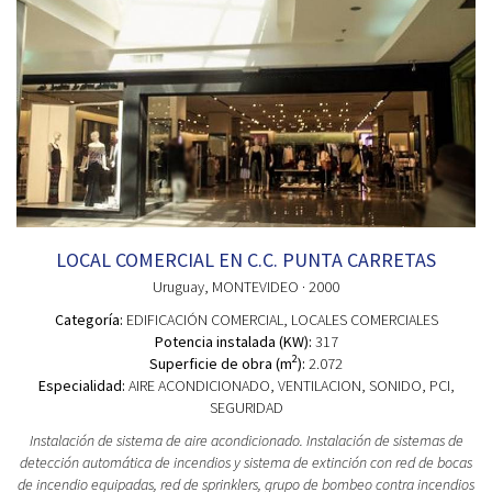
LOCAL COMERCIAL EN C.C. PUNTA CARRETAS
Uruguay
, MONTEVIDEO
· 2000
Categoría:
EDIFICACIÓN COMERCIAL
, LOCALES COMERCIALES
Potencia instalada (KW):
317
2
Superficie de obra (m
):
2.072
Especialidad:
AIRE ACONDICIONADO, VENTILACION, SONIDO, PCI,
SEGURIDAD
Instalación de sistema de aire acondicionado. Instalación de sistemas de
detección automática de incendios y sistema de extinción con red de bocas
de incendio equipadas, red de sprinklers, grupo de bombeo contra incendios