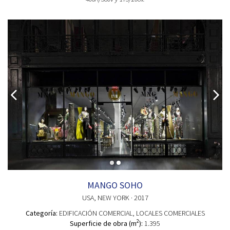
MANGO SOHO
USA
, NEW YORK
· 2017
Categoría:
EDIFICACIÓN COMERCIAL
, LOCALES COMERCIALES
2
Superficie de obra (m
):
1.395